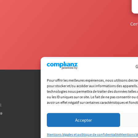
Cer
G
Pour offrir les meilleures expériences, nous utilisons des t
pour stocker et/ou accéder aux informations des appareils. 
Carrières
technologies nous permettra de traiter des données telle
Recherche
ou les ID uniques sur ce site. Le fait de ne pas consentir o
avoir un effet négatif sur certaines caractéristiques et fonct
l
Chaire ITECC
te
Entreprises
Accepter
Mentions légales et politique de confidentialité
Mentions lé