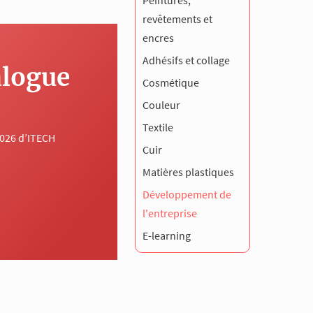
Peintures,
revêtements et
encres
Adhésifs et collage
alogue
Cosmétique
Couleur
Textile
2026 d’ITECH
Cuir
Matières plastiques
Développement de
l'entreprise
E-learning