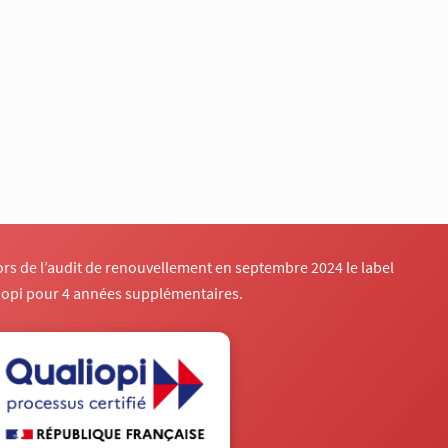
lors de l’audit de renouvellement en septembre 2024 le label
iopi pour 4 années supplémentaires.