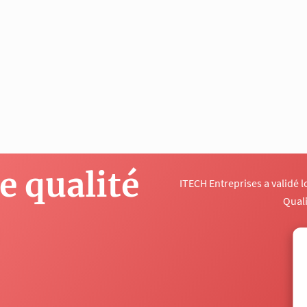
 qualité
ITECH Entreprises a validé 
Qual