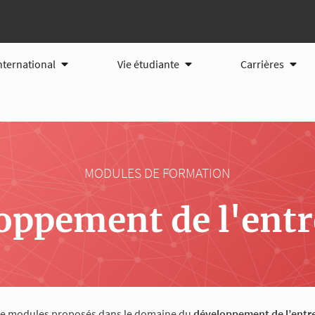
tions
Ouvrir International
Ouvrir Vie étudiante
Ouvri
nternational
Vie étudiante
Carrières
MODULES DE FORMATION
oppement de l'entr
e de modules proposés dans le domaine du
développement de l’entr