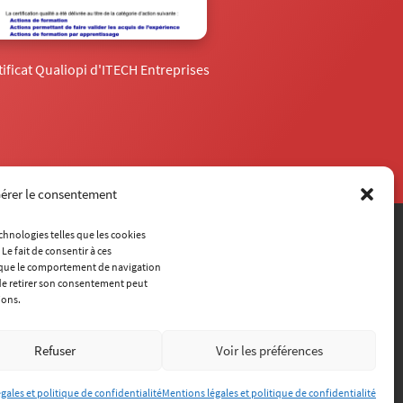
tificat Qualiopi d'ITECH Entreprises
érer le consentement
echnologies telles que les cookies
Le fait de consentir à ces
Contact
s que le comportement de navigation
(+33) 4 72 18 04 80
u de retirer son consentement peut
info@itech.fr
ions.
87 chemin des Mouilles, 69130 Écully
Refuser
Voir les préférences
Qui sommes-nous ?
Mentions légales
Plan du site
©ITECH Lyon
2024
gales et politique de confidentialité
Mentions légales et politique de confidentialité