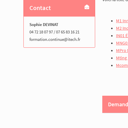
Contact
M1 Inn
Sophie DEVINAT
M2 Ind
04 72 18 07 97 / 07 65 83 16 21
IN01 É
formation.continue@itech.fr
MNG01
MPro 
Mting 
Mcom 
Demande