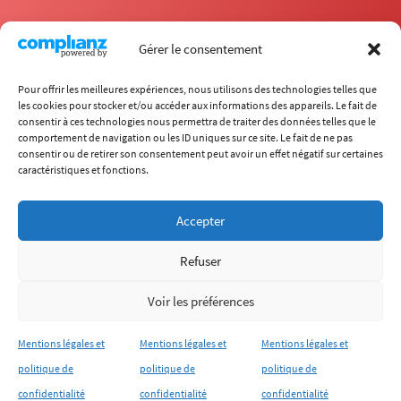
Gérer le consentement
Pour offrir les meilleures expériences, nous utilisons des technologies telles que
les cookies pour stocker et/ou accéder aux informations des appareils. Le fait de
consentir à ces technologies nous permettra de traiter des données telles que le
comportement de navigation ou les ID uniques sur ce site. Le fait de ne pas
École
consentir ou de retirer son consentement peut avoir un effet négatif sur certaines
Carrières
caractéristiques et fonctions.
Formations
Recherche
International
Chaire ITECC
Accepter
Vie étudiante
Entreprises
Refuser
(+33) 4 72 18 04 80
info@itech.fr
Voir les préférences
87 chemin des Mouilles, 69130 Écully
Mentions légales et
Mentions légales et
Mentions légales et
Qui sommes-nous ?
Mentions légales
Plan du site
politique de
politique de
politique de
confidentialité
confidentialité
confidentialité