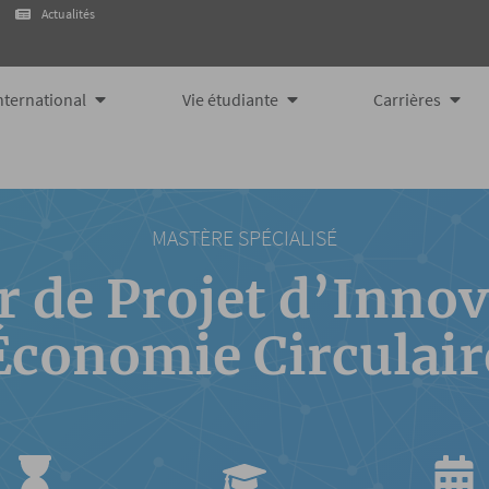
Actualités
tions
Ouvrir International
Ouvrir Vie étudiante
Ouvri
nternational
Vie étudiante
Carrières
MASTÈRE SPÉCIALISÉ
 de Projet d’Innov
Économie Circulair