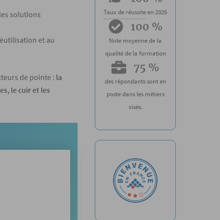
Taux de réussite
en 2025
les solutions
100 %
éutilisation et au
Note moyenne de la
qualité de la formation
75 %
teurs de pointe :
la
des répondants sont en
, le cuir et les
poste dans les métiers
visés.