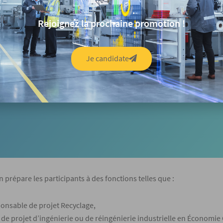
ue pensent nos
étudiants ?
Rejoignez la prochaine promotion !
rez le parcours de nos étudiants,
Je candidate
ez leurs expériences et avis de la
formation.
on prépare
les participants à des fonctions telles que :
onsable de projet Recyclage,
 de projet d’ingénierie ou de réingénierie industrielle en Économie 