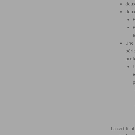
deux
deux
E
P
é
Une 
péri
prof
L
e
p
La certifica