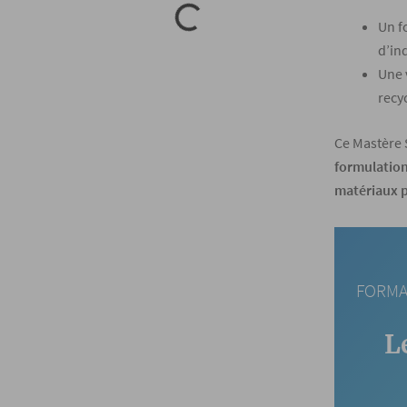
Un f
d’in
Une 
recy
Ce Mastère 
formulation 
matériaux p
FORMA
L