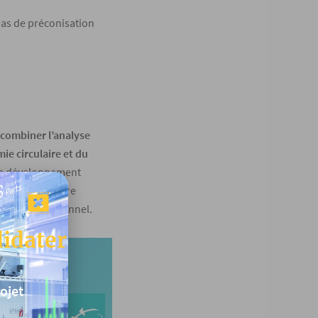
as de préconisation
à
combiner l’analyse
e circulaire et du
 de développement
omique. La nature
an organisationnel.
didater
ojet