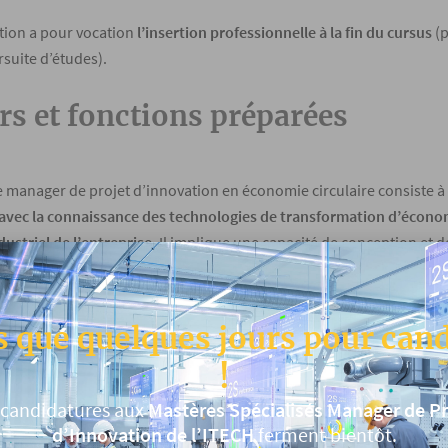
tion a pour vocation
l’insertion professionnelle à la fin du cursus
(p
rsuite d’études).
rs et fonctions préparées
e manager de projet d’innovation en économie circulaire consiste 
avec la connaissance des technologies de transformation d’économi
ustriel de l’entreprise
. Il implique une capacité de conception et
 d’analyse marketing des produits recyclés et de leur maîtrise écon
 ces projets implique de plus une maîtrise du management sur le pl
 que quelques jours pour can
!
 ÉTUDIANTS TÉMOIGNENT
 candidatures au
x
Mastère
s
Spécialisés Manager de Pr
d’Innovation de l’ITECH
ferment bientôt.