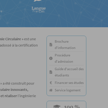
e
Langue
re
Français
ie Circulaire »
est une
Brochure
dossé à la certification
d'information
Procédure
d'admission
Guide d'accueil des
étudiants
Financer ses études
 »
a été construit pour
culaire
innovants,
Service logement
et réaliser
l’ingénierie
100 %