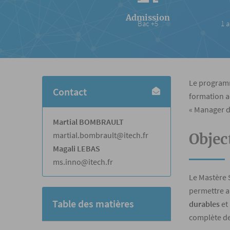
Admission
Bac +5
1 a
Le progra
Contact
formation a
« Manager d
Martial BOMBRAULT
martial.bombrault@itech.fr
Objec
Magali LEBAS
ms.inno@itech.fr
Le Mastère 
permettre a
Table des matières
durables
et
complète de 