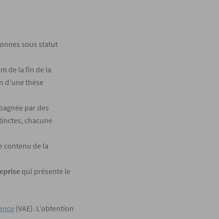
sonnes sous statut
 de la fin de la
on d’une thèse
mpagnée par des
tinctes, chacune
e contenu de la
reprise
qui présente le
ience
(VAE). L’obtention