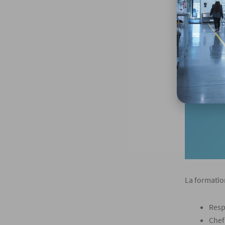
Q
Découv
écout
La formati
Resp
Chef