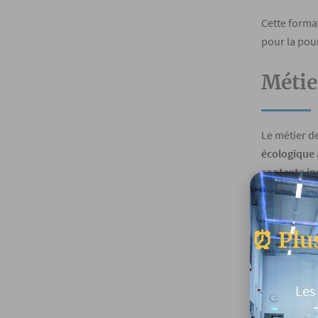
Cette forma
pour la pou
Métie
Le métier d
écologique 
contexte ind
industriel,
business de
⏰ Plus
NOS
Les