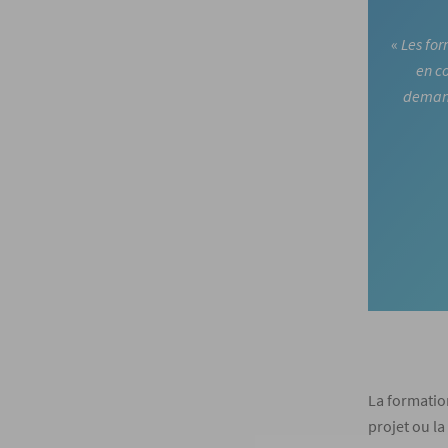
«
Les for
en c
demand
La formatio
projet ou la