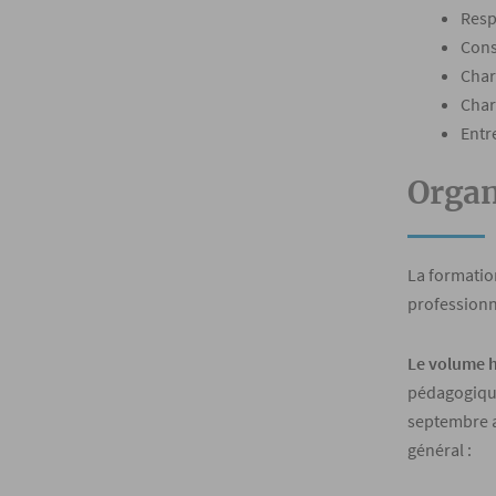
Resp
Cons
Char
Char
Entr
Organ
La formatio
professionn
Le volume h
pédagogique 
septembre 
général :