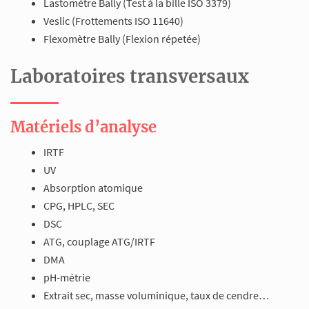
Lastomètre Bally (Test à la bille ISO 3379)
Veslic (Frottements ISO 11640)
Flexomètre Bally (Flexion répetée)
Laboratoires transversaux
Matériels d’analyse
IRTF
UV
Absorption atomique
CPG, HPLC, SEC
DSC
ATG, couplage ATG/IRTF
DMA
pH-métrie
Extrait sec, masse voluminique, taux de cendre…