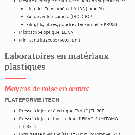
Mesure d’énergie de surface et tension superficielle :
Liquide : Tensiomètre LAUDA (lame Pt)
Solide : vidéo-camera (DIGIDROP)
Film, fils, fibres, poudre : Tensiomètre KRÜSS
Microscope optique (LEICA)
Mini-centrifugeuse (6000 rpm)
Laboratoires en matériaux
plastiques
Moyens de mise en œuvre
PLATEFORME ITECH
Presse à injecter électrique FANUC (Ff=30T)
Presse à injecter hydraulique DEMAG-SUMITOMO
(Ff=35T)
Extrudeuse bivis TSA (Ø vis=21mm, corotative, 50D,