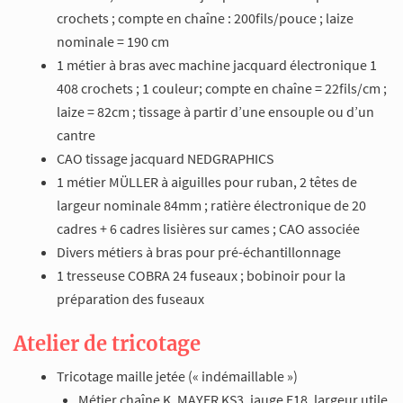
crochets ; compte en chaîne : 200fils/pouce ; laize
nominale = 190 cm
1 métier à bras avec machine jacquard électronique 1
408 crochets ; 1 couleur; compte en chaîne = 22fils/cm ;
laize = 82cm ; tissage à partir d’une ensouple ou d’un
cantre
CAO tissage jacquard NEDGRAPHICS
1 métier MÜLLER à aiguilles pour ruban, 2 têtes de
largeur nominale 84mm ; ratière électronique de 20
cadres + 6 cadres lisières sur cames ; CAO associée
Divers métiers à bras pour pré-échantillonnage
1 tresseuse COBRA 24 fuseaux ; bobinoir pour la
préparation des fuseaux
Atelier de tricotage
Tricotage maille jetée (« indémaillable »)
Métier chaîne K. MAYER KS3, jauge E18, largeur utile