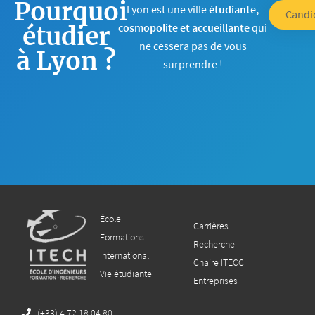
Pourquoi
Lyon est une ville
étudiante,
Candi
cosmopolite et accueillante
qui
étudier
ne cessera pas de vous
à Lyon ?
surprendre !
École
Carrières
Formations
Recherche
International
Chaire ITECC
Vie étudiante
Entreprises
(+33) 4 72 18 04 80