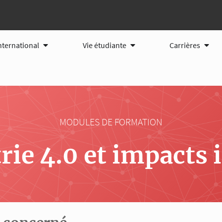
tions
Ouvrir International
Ouvrir Vie étudiante
Ouvri
nternational
Vie étudiante
Carrières
MODULES DE FORMATION
ie 4.0 et impacts 