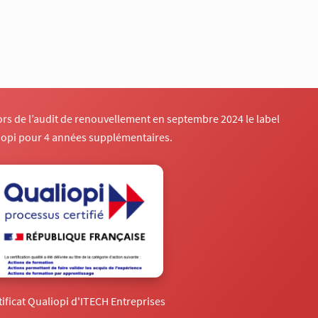
lors de l’audit de renouvellement en septembre 2024 le label
iopi pour 4 années supplémentaires.
tificat Qualiopi d'ITECH Entreprises