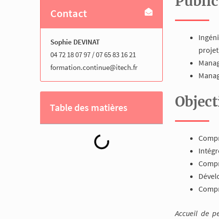
Publi
Contact
Ingéni
Sophie DEVINAT
projet
04 72 18 07 97 / 07 65 83 16 21
Manag
formation.continue@itech.fr
Manag
Object
Table des matières
Compre
Intégr
Compre
Dével
Compre
Accueil de p