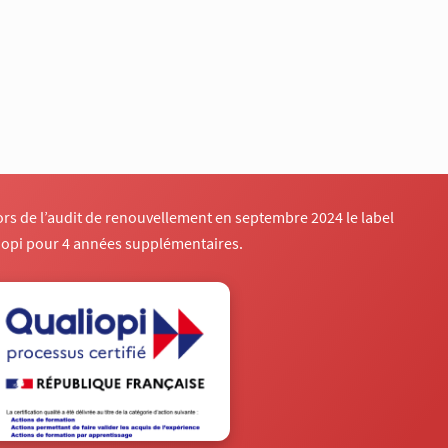
lors de l’audit de renouvellement en septembre 2024 le label
iopi pour 4 années supplémentaires.