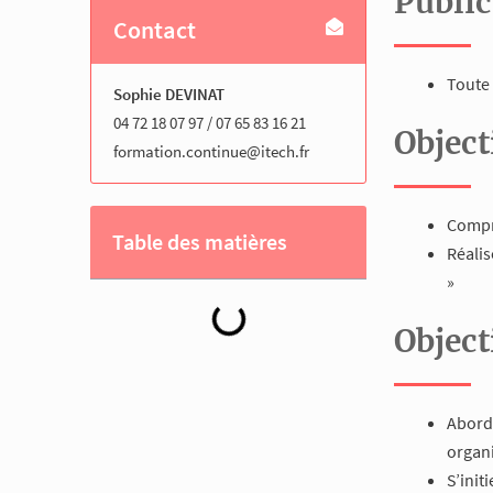
Publi
Contact
Toute
Sophie DEVINAT
04 72 18 07 97 / 07 65 83 16 21
Object
formation.continue@itech.fr
Compr
Table des matières
Réalis
»
Object
Abord
organ
S’init