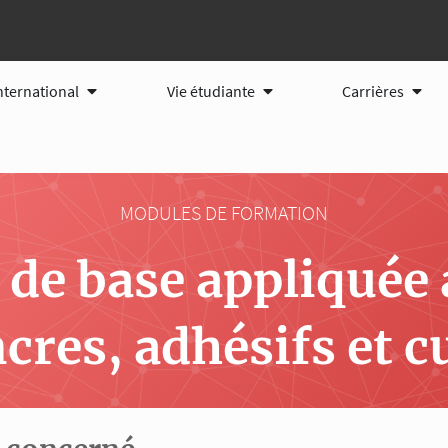
tions
Ouvrir International
Ouvrir Vie étudiante
Ouvri
nternational
Vie étudiante
Carrières
MODULES DE FORMATION
de base appliquée 
cres, adhésifs et c