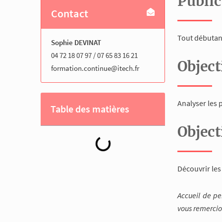
Public
Contact
Tout débutan
Sophie DEVINAT
04 72 18 07 97 / 07 65 83 16 21
Object
formation.continue@itech.fr
Analyser les
Table des matières
Object
Découvrir les
Accueil de p
vous remercio