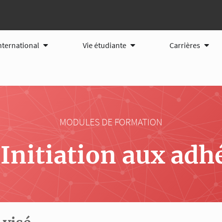
tions
Ouvrir International
Ouvrir Vie étudiante
Ouvri
nternational
Vie étudiante
Carrières
MODULES DE FORMATION
Initiation aux adh