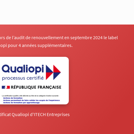
lors de l’audit de renouvellement en septembre 2024 le label
iopi pour 4 années supplémentaires.
tificat Qualiopi d'ITECH Entreprises