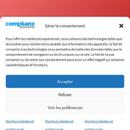
Gérer le consentement
Pour offrir les meilleures expériences, nous utilisons des technologies telles que
les cookies pour stocker et/ou accéder aux informations des appareils. Le fait de
consentir à ces technologies nous permettra de traiter des données telles que le
comportement de navigation ou les ID uniques sur ce site. Le fait de ne pas
École
consentir ou de retirer son consentement peut avoir un effet négatif sur certaines
Carrières
caractéristiques et fonctions.
Formations
Recherche
International
Chaire ITECC
Accepter
Vie étudiante
Entreprises
Refuser
(+33) 4 72 18 04 80
info@itech.fr
Voir les préférences
87 chemin des Mouilles, 69130 Écully
Mentions légales et
Mentions légales et
Mentions légales et
Qui sommes-nous ?
Mentions légales
Plan du site
politique de
politique de
politique de