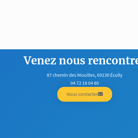
Venez nous rencontr
87 chemin des Mouilles, 69130 Écully
04 72 18 04 80
Nous contacter