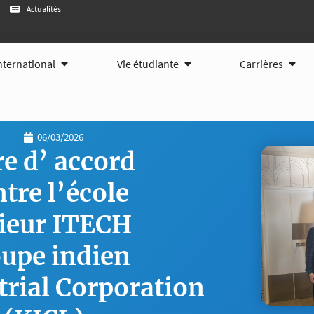
Actualités
tions
Ouvrir International
Ouvrir Vie étudiante
Ouvri
nternational
Vie étudiante
Carrières
06/03/2026
e d’ accord
tre l’école
ieur ITECH
oupe indien
trial Corporation