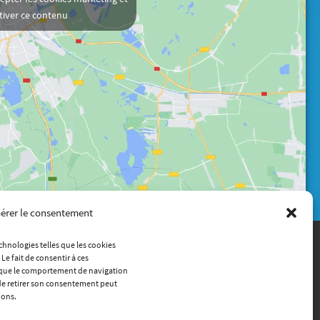
tiver ce contenu
érer le consentement
echnologies telles que les cookies
Le fait de consentir à ces
Contact
s que le comportement de navigation
(+33) 4 72 18 04 80
u de retirer son consentement peut
info@itech.fr
ions.
87 chemin des Mouilles, 69130 Écully