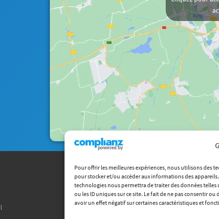
ac
G
Pour offrir les meilleures expériences, nous utilisons des t
pour stocker et/ou accéder aux informations des appareils. 
Carrières
technologies nous permettra de traiter des données telle
Recherche
ou les ID uniques sur ce site. Le fait de ne pas consentir o
avoir un effet négatif sur certaines caractéristiques et fonct
l
Chaire ITECC