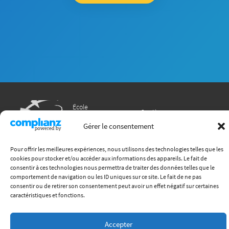
École
Carrières
Formations
Recherche
Gérer le consentement
International
Chaire ITECC
Vie étudiante
Pour offrir les meilleures expériences, nous utilisons des technologies telles que les
Entreprises
cookies pour stocker et/ou accéder aux informations des appareils. Le fait de
consentir à ces technologies nous permettra de traiter des données telles que le
(+33) 4 72 18 04 80
comportement de navigation ou les ID uniques sur ce site. Le fait de ne pas
consentir ou de retirer son consentement peut avoir un effet négatif sur certaines
info@itech.fr
caractéristiques et fonctions.
87 chemin des Mouilles, 69130 Écully
Accepter